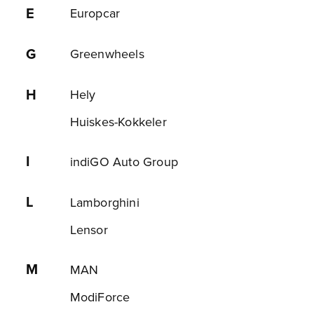
E
Europcar
G
Greenwheels
H
Hely
Huiskes-Kokkeler
I
indiGO Auto Group
L
Lamborghini
Lensor
M
MAN
ModiForce