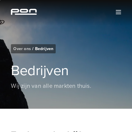
Skip
Skip
Skip
Skip
to
to
to
to
content
the
search
the
main
footer
navigation
Over ons
/
Bedrijven
Bedrijven
Wij zijn van alle markten thuis.
Type 