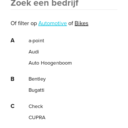
more
Type 2 or more characters for results.
chara
for
Of filter op
Automotive
of
Bikes
resul
A
a-point
Audi
Auto Hoogenboom
B
Bentley
Bugatti
C
Check
CUPRA